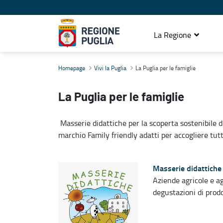
La Regione
La Puglia per le famiglie
Homepage
Vivi la Puglia
La Puglia per le famiglie
La Puglia per le famiglie
Masserie didattiche per la scoperta sostenibile del
marchio Family friendly adatti per accogliere tutt
Masserie didattich
Aziende agricole e ag
degustazioni di prod