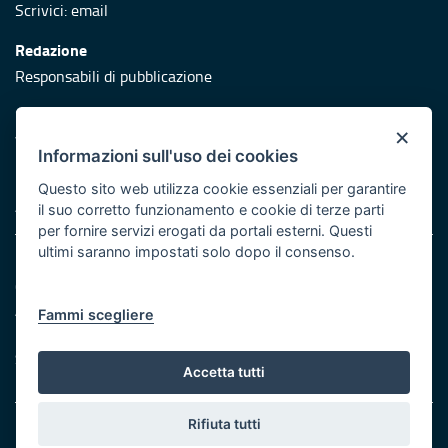
Scrivici:
email
Redazione
Responsabili di pubblicazione
Protezione civile
×
Vai al sito di Protezione Civile Puglia
Informazioni sull'uso dei cookies
Iniziativa finanziata con risorse del POR Puglia 2014/2020 -
Questo sito web utilizza cookie essenziali per garantire
Asse XI
il suo corretto funzionamento e cookie di terze parti
per fornire servizi erogati da portali esterni. Questi
ultimi saranno impostati solo dopo il consenso.
Note legali
Cookie e privacy
Atti di notifica
Fammi scegliere
Feed RSS
Servizi Intranet
Accetta tutti
Rifiuta tutti
© Regione Puglia