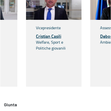
Vicepresidente
Asses
Cristian Casili
Debor
Welfare, Sport e
Ambie
Politiche giovanili
Giunta