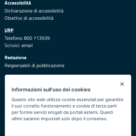
Accessibilità
Dichiarazione di accessibilità
Obiettivi di accessibilità
URP
Telefono: 800 713939
Scrivici:
email
Redazione
Responsabili di pubblicazione
Protezione civile
×
Vai al sito di Protezione Civile Puglia
Informazioni sull'uso dei cookies
Iniziativa finanziata con risorse del POR Puglia 2014/2020 -
Questo sito web utilizza cookie essenziali per garantire
Asse XI
il suo corretto funzionamento e cookie di terze parti
per fornire servizi erogati da portali esterni. Questi
ultimi saranno impostati solo dopo il consenso.
Note legali
Cookie e privacy