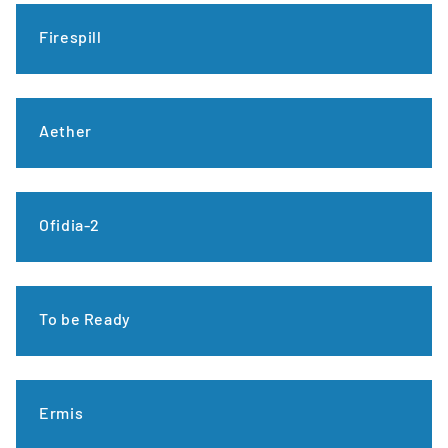
Firespill
Aether
Ofidia-2
To be Ready
Ermis