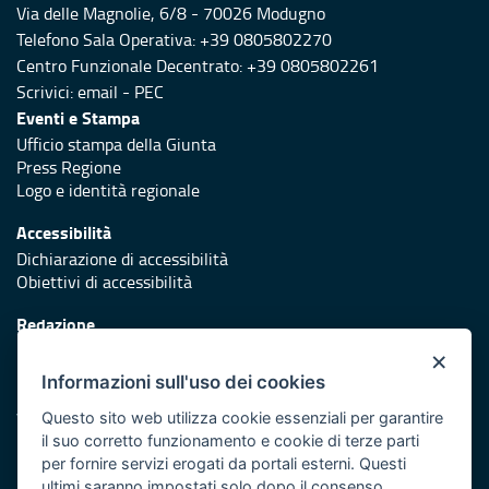
Via delle Magnolie, 6/8 - 70026 Modugno
Telefono Sala Operativa: +39 0805802270
Centro Funzionale Decentrato: +39 0805802261
Scrivici:
email
-
PEC
Eventi e Stampa
Ufficio stampa della Giunta
Press Regione
Logo e identità regionale
Accessibilità
Dichiarazione di accessibilità
Obiettivi di accessibilità
Redazione
Responsabili di pubblicazione
×
Informazioni sull'uso dei cookies
Protezione civile
Vai al sito di Protezione Civile Puglia
Questo sito web utilizza cookie essenziali per garantire
il suo corretto funzionamento e cookie di terze parti
Iniziativa finanziata con risorse del POR Puglia 2014/2020 -
per fornire servizi erogati da portali esterni. Questi
Asse XI
ultimi saranno impostati solo dopo il consenso.