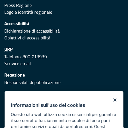
Press Regione
Logo e identità regionale
Accessibilità
Dichiarazione di accessibilità
Obiettivi di accessibilità
URP
Telefono: 800 713939
Scrivici:
email
Redazione
Responsabili di pubblicazione
Protezione civile
×
Vai al sito di Protezione Civile Puglia
Informazioni sull'uso dei cookies
Iniziativa finanziata con risorse del POR Puglia 2014/2020 -
Questo sito web utilizza cookie essenziali per garantire
Asse XI
il suo corretto funzionamento e cookie di terze parti
per fornire servizi erogati da portali esterni. Questi