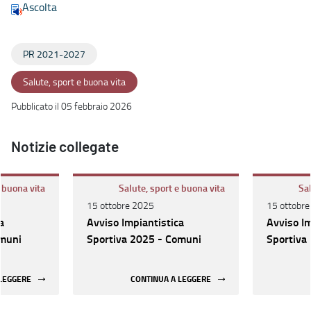
Ascolta
PR 2021-2027
Salute, sport e buona vita
Pubblicato il 05 febbraio 2026
Notizie collegate
e buona vita
Salute, sport e buona vita
Sal
15 ottobre 2025
15 ottobr
a
Avviso Impiantistica
Avviso Im
omuni
Sportiva 2025 - Comuni
Sportiva
 LEGGERE
CONTINUA A LEGGERE