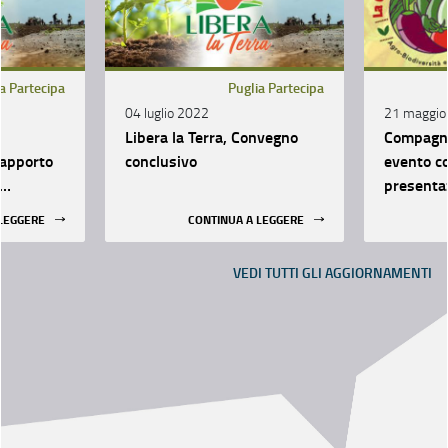
a Partecipa
Puglia Partecipa
04 luglio 2022
21 maggio
Libera la Terra, Convegno
Compagni
rapporto
conclusivo
evento co
presenta
 LEGGERE
CONTINUA A LEGGERE
ativo
VEDI TUTTI GLI AGGIORNAMENTI