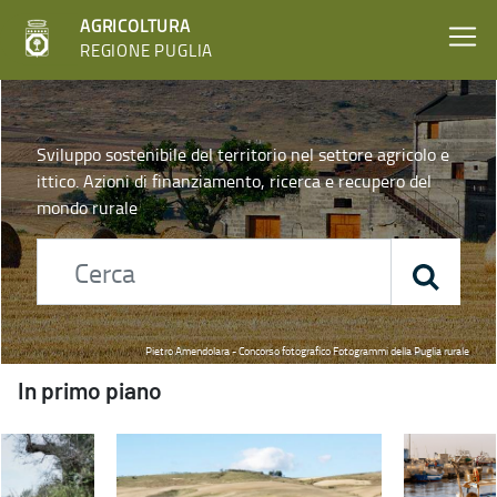
AGRICOLTURA
REGIONE PUGLIA
Home - Agricoltura
Sviluppo sostenibile del territorio nel settore agricolo e
ittico. Azioni di finanziamento, ricerca e recupero del
mondo rurale
Pietro Amendolara - Concorso fotografico Fotogrammi della Puglia rurale
In primo piano