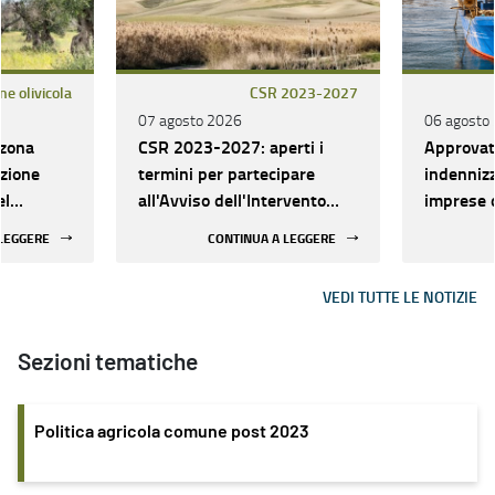
ne olivicola
CSR 2023-2027
07 agosto 2026
06 agosto
 zona
CSR 2023-2027: aperti i
Approvato
azione
termini per partecipare
indennizz
el
all'Avviso dell'Intervento
imprese d
mento
SRD01.05 generalista
dell'acqu
 LEGGERE
CONTINUA A LEGGERE
riapertura
maggiori 
mento
causa del
VEDI TUTTE LE NOTIZIE
Oriente 
Interven
FEAMPA 
Sezioni tematiche
Politica agricola comune post 2023