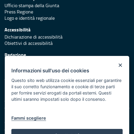
Ufficio stampa della Giunta
Press Regione
Logo e identità regionale
Accessibilità
Dichiarazione di accessibilità
Obiettivi di accessibilità
Redazione
Responsabili di pubblicazione
×
Informazioni sull'uso dei cookies
Protezione civile
Vai al sito di Protezione Civile Puglia
Questo sito web utilizza cookie essenziali per garantire
il suo corretto funzionamento e cookie di terze parti
Iniziativa finanziata con risorse del POR Puglia 2014/2020 -
per fornire servizi erogati da portali esterni. Questi
Asse XI
ultimi saranno impostati solo dopo il consenso.
Note legali
Fammi scegliere
Cookie e privacy
Amministrazione trasparente