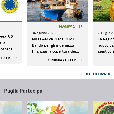
FEAMPA 21-27
04 agosto 2026
20 luglio 
tera B.2 -
PN FEAMPA 2021-2027 –
La Region
r la
Bando per gli indennizzi
nuovo ba
noscenza,
finanziari a copertura dei
apistico 2027
zazione e
maggiori costi di produzione
strategic
 LEGGERE
CONTINUA A LEGGERE
di
sostenuti dalle imprese
patrimoni
relativi
della pesca e
contrast
a pugliesi
VEDI TUTTI I BANDI
dell'acquacoltura per effetto
climatica
del conflitto bellico in Medio
Oriente – Priorità 2 –
Puglia Partecipa
Obiettivo Specifico 2.2 –
Azione 5 – Codice Intervento
222507 – Operazione 31