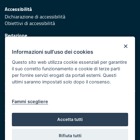
Accessibilità
Dichiarazione di accessibilità
Obiettivi di accessibilità
Redazione
Responsabili di pubblicazione
×
Informazioni sull'uso dei cookies
Protezione civile
Vai al sito di Protezione Civile Puglia
Questo sito web utilizza cookie essenziali per garantire
il suo corretto funzionamento e cookie di terze parti
Iniziativa finanziata con risorse del POR Puglia 2014/2020 -
per fornire servizi erogati da portali esterni. Questi
Asse XI
ultimi saranno impostati solo dopo il consenso.
Note legali
Fammi scegliere
Cookie e privacy
Amministrazione trasparente
Atti di notifica
Accetta tutti
Feed RSS
Servizi Intranet
Rifiuta tutti