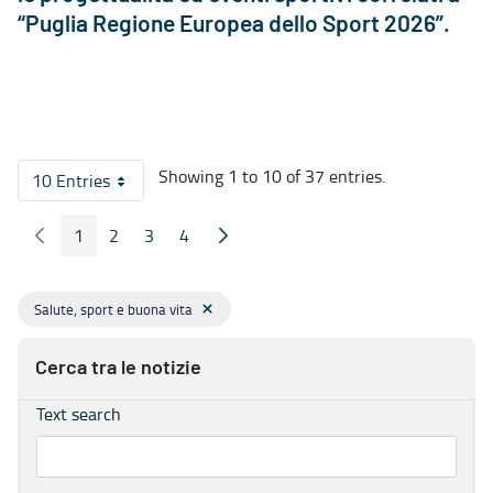
“Puglia Regione Europea dello Sport 2026”.
Showing 1 to 10 of 37 entries.
10 Entries
Per Page
1
2
3
4
Previous Page
Next Page
Page
Page
Page
Page
Salute, sport e buona vita
Cerca tra le notizie
Text search